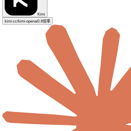
Kimi
kimi-cc/kimi-openai
0.8倍率