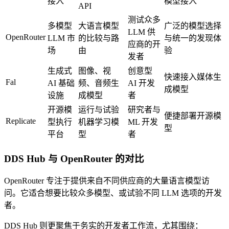
接入
模型接入
API
测试众多
多模型
大语言模型
广泛的模型选择
LLM 供
OpenRouter
LLM 市
的比较与路
与统一的发现体
应商的开
场
由
验
发者
生成式
图像、视
创意型
快速接入媒体生
Fal
AI 基础
频、音频生
AI 开发
成模型
设施
成模型
者
开源模
运行与试验
研究者与
便捷部署开源模
Replicate
型执行
机器学习模
ML 开发
型
平台
型
者
DDS Hub 与 OpenRouter 的对比
OpenRouter 专注于提供来自不同供应商的大量语言模型访
问。它适合想要比较众多模型、或试验不同 LLM 选项的开发
者。
DDS Hub 则更聚焦于务实的开发者工作流，尤其围绕：