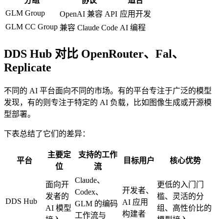
分组
协议
适合
GLM Group
OpenAI 兼容 API
应用开发
GLM CC Group
兼容 Claude Code
AI 编程
DDS Hub 对比 OpenRouter、Fal、
Replicate
不同的 AI 平台面向不同的市场。有的平台专注于广泛的模型
发现，有的则专注于特定的 AI 负载，比如图像生成或开源模
型部署。
下表总结了它们的差异：
主要定
支持的工作
平台
目标用户
核心优势
位
流
Claude、
面向开
更低的入门门
开发者、
Codex、
发者的
槛、灵活的分
DDS Hub
AI 应用
GLM 的编码
AI 模型
组、高性价比的
构建者
工作流与